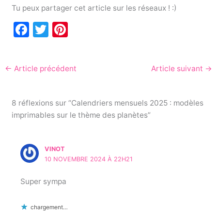
Tu peux partager cet article sur les réseaux ! :)
F
T
Pi
a
w
nt
c
itt
er
←
Article précédent
Article suivant
→
e
er
e
b
st
o
8 réflexions sur “Calendriers mensuels 2025 : modèles
imprimables sur le thème des planètes”
o
k
VINOT
10 NOVEMBRE 2024 À 22H21
Super sympa
chargement…