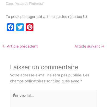
Dans "Astuces Pinterest"
Tu peux partager cet article sur les réseaux ! :)
F
T
Pi
a
w
nt
c
itt
er
←
Article précédent
Article suivant
→
e
er
e
b
st
o
Laisser un commentaire
o
Votre adresse e-mail ne sera pas publiée.
Les
k
champs obligatoires sont indiqués avec
*
Écrivez
ici…