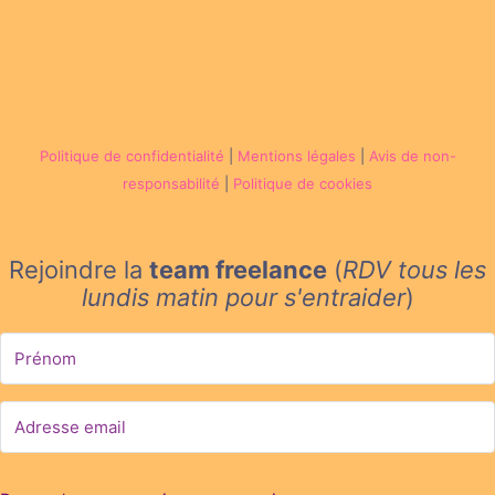
Politique de confidentialité
|
Mentions légales
|
Avis de non-
responsabilité
|
Politique de cookies
Rejoindre la
team freelance
(
RDV tous les
lundis matin
pour s'entraider
)