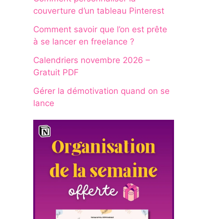
couverture d’un tableau Pinterest
Comment savoir que l’on est prête
à se lancer en freelance ?
Calendriers novembre 2026 –
Gratuit PDF
Gérer la démotivation quand on se
lance