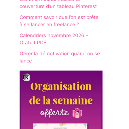
couverture d’un tableau Pinterest
Comment savoir que l’on est prête
à se lancer en freelance ?
Calendriers novembre 2026 –
Gratuit PDF
Gérer la démotivation quand on se
lance