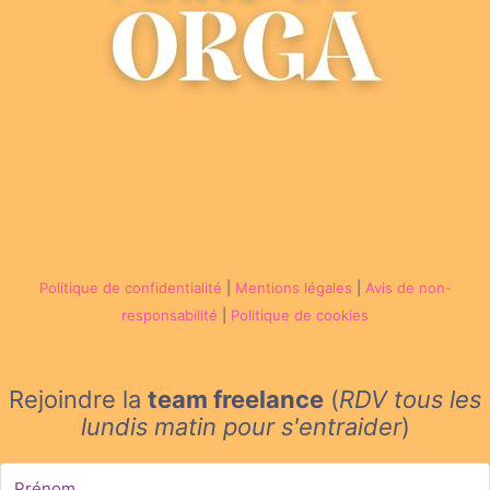
Politique de confidentialité
|
Mentions légales
|
Avis de non-
responsabilité
|
Politique de cookies
Rejoindre la
team freelance
(
RDV tous les
lundis matin
pour s'entraider
)