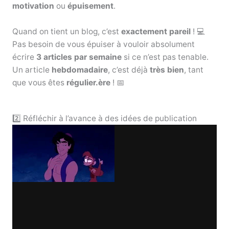
motivation
ou
épuisement
.
Quand on tient un blog, c’est
exactement pareil
! 💻
Pas besoin de vous épuiser à vouloir absolument
écrire
3 articles par semaine
si ce n’est pas tenable.
Un article
hebdomadaire
, c’est déjà
très bien
, tant
que vous êtes
régulier.ère
! 📅
2️⃣ Réfléchir à l’avance à des idées de publication