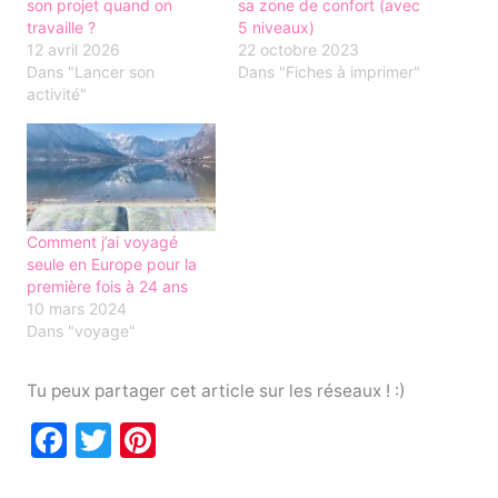
son projet quand on
sa zone de confort (avec
travaille ?
5 niveaux)
12 avril 2026
22 octobre 2023
Dans "Lancer son
Dans "Fiches à imprimer"
activité"
Comment j’ai voyagé
seule en Europe pour la
première fois à 24 ans
10 mars 2024
Dans "voyage"
Tu peux partager cet article sur les réseaux ! :)
F
T
Pi
a
w
nt