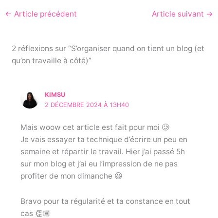
c
itt
er
←
Article précédent
Article suivant
→
e
er
e
b
st
o
2 réflexions sur “S’organiser quand on tient un blog (et
qu’on travaille à côté)”
o
k
KIMSU
2 DÉCEMBRE 2024 À 13H40
Mais woow cet article est fait pour moi 🥲
Je vais essayer ta technique d’écrire un peu en
semaine et répartir le travail. Hier j’ai passé 5h
sur mon blog et j’ai eu l’impression de ne pas
profiter de mon dimanche 😆
Bravo pour ta régularité et ta constance en tout
cas 👏🏾