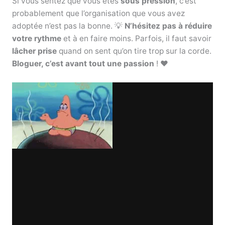
Si vous sentez que vous êtes
sous pression
, c’est
probablement que l’organisation que vous avez
adoptée n’est pas la bonne. 💡
N’hésitez pas à réduire
votre rythme
et à en faire moins. Parfois, il faut savoir
lâcher prise
quand on sent qu’on tire trop sur la corde.
Bloguer, c’est avant tout une passion
! ❤️