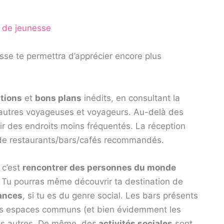
 de jeunesse
se te permettra d’apprécier encore plus
tions
et
bons plans
inédits, en consultant la
 autres voyageuses et voyageurs. Au-delà des
rir des endroits moins fréquentés. La réception
e de restaurants/bars/cafés recommandés.
, c’est
rencontrer des personnes du monde
e. Tu pourras même découvrir ta destination de
ances
, si tu es du genre social. Les bars présents
les espaces communs (et bien évidemment les
 les autres. De même, des
activités sociales
sont