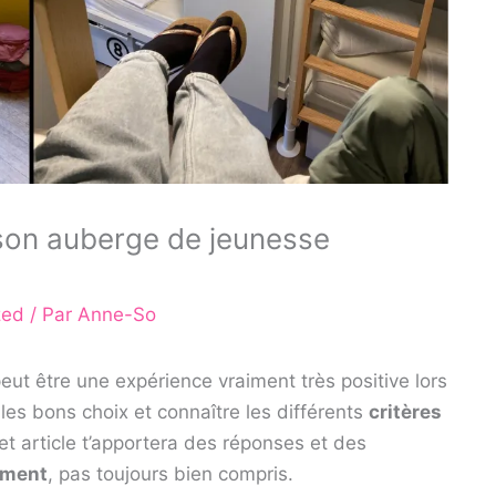
son auberge de jeunesse
zed
/ Par
Anne-So
eut être une expérience vraiment très positive lors
e les bons choix et connaître les différents
critères
et article t’apportera des réponses et des
ement
, pas toujours bien compris.