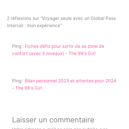
e
er
e
b
st
o
2 réflexions sur “Voyager seule avec un Global Pass
Interrail : mon expérience”
o
k
Ping :
Fiches défis pour sortir de sa zone de
confort (avec 5 niveaux) - The 98's Girl
Ping :
Bilan personnel 2023 et attentes pour 2024
- The 98's Girl
Laisser un commentaire