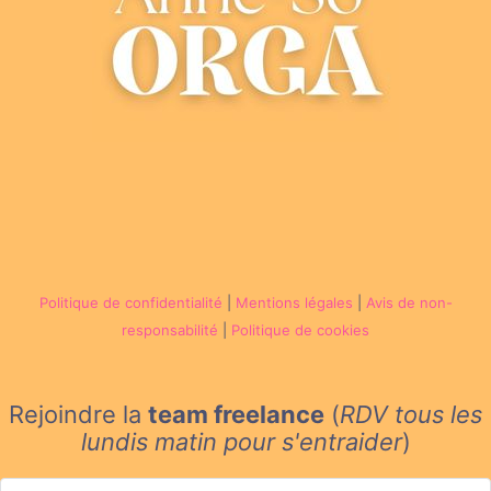
Politique de confidentialité
|
Mentions légales
|
Avis de non-
responsabilité
|
Politique de cookies
Rejoindre la
team freelance
(
RDV tous les
lundis matin
pour s'entraider
)