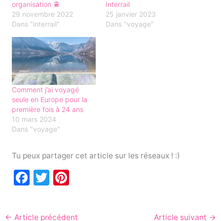
organisation 🚆
Interrail
29 novembre 2022
25 janvier 2023
Dans "interrail"
Dans "voyage"
Comment j’ai voyagé
seule en Europe pour la
première fois à 24 ans
10 mars 2024
Dans "voyage"
Tu peux partager cet article sur les réseaux ! :)
F
T
Pi
a
w
nt
c
itt
er
←
Article précédent
Article suivant
→