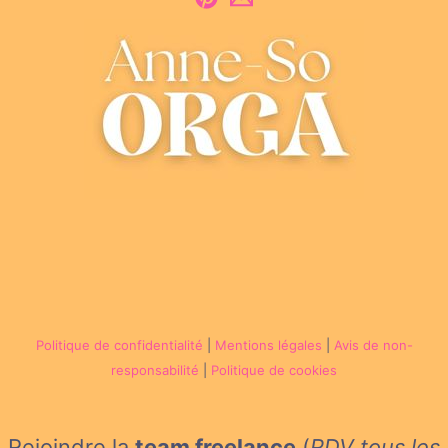
Politique de confidentialité
|
Mentions légales
|
Avis de non-
responsabilité
|
Politique de cookies
Rejoindre la
team freelance
(
RDV tous les