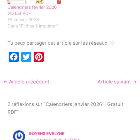
Calendriers février 2026 –
Gratuit PDF
18 janvier 2026
Dans "Fiches à imprimer"
Tu peux partager cet article sur les réseaux ! :)
F
T
Pi
a
w
nt
c
itt
er
←
Article précédent
Article suivant
→
e
er
e
b
st
o
2 réflexions sur “Calendriers janvier 2026 – Gratuit
PDF”
o
k
GOYENS EVELYNE