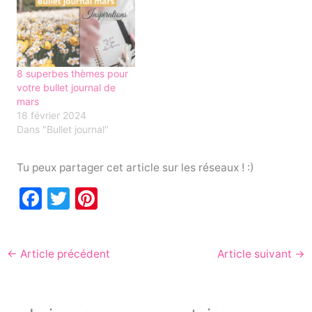
8 superbes thèmes pour
votre bullet journal de
mars
18 février 2024
Dans "Bullet journal"
Tu peux partager cet article sur les réseaux ! :)
F
T
Pi
a
w
nt
c
itt
er
←
Article précédent
Article suivant
→
e
er
e
b
st
o