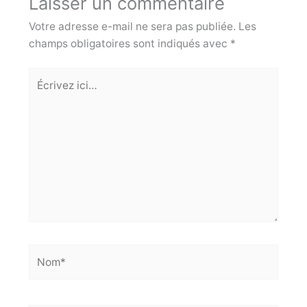
Laisser un commentaire
o
Votre adresse e-mail ne sera pas publiée.
Les
k
champs obligatoires sont indiqués avec
*
Écrivez
ici…
Nom*