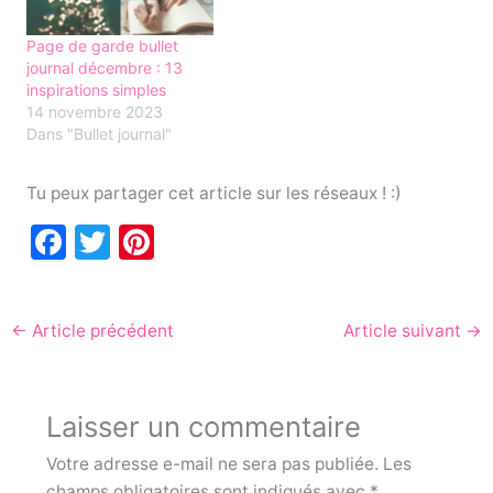
Page de garde bullet
journal décembre : 13
inspirations simples
14 novembre 2023
Dans "Bullet journal"
Tu peux partager cet article sur les réseaux ! :)
F
T
Pi
a
w
nt
c
itt
er
←
Article précédent
Article suivant
→
e
er
e
b
st
o
Laisser un commentaire
o
Votre adresse e-mail ne sera pas publiée.
Les
k
champs obligatoires sont indiqués avec
*