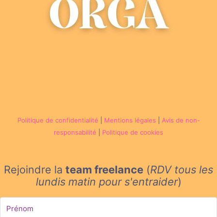
Politique de confidentialité
|
Mentions légales
|
Avis de non-
responsabilité
|
Politique de cookies
Rejoindre la
team freelance
(
RDV tous les
lundis matin
pour s'entraider
)