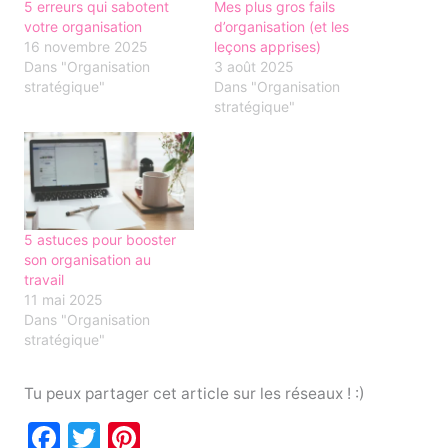
5 erreurs qui sabotent
Mes plus gros fails
votre organisation
d’organisation (et les
16 novembre 2025
leçons apprises)
Dans "Organisation
3 août 2025
stratégique"
Dans "Organisation
stratégique"
5 astuces pour booster
son organisation au
travail
11 mai 2025
Dans "Organisation
stratégique"
Tu peux partager cet article sur les réseaux ! :)
F
T
Pi