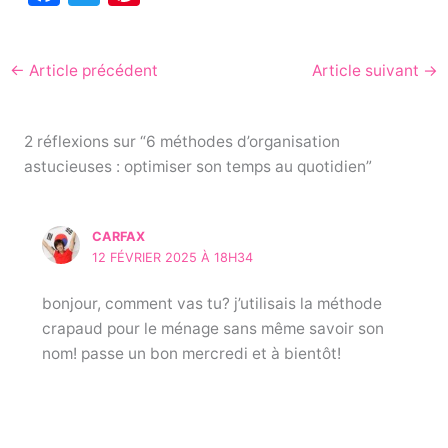
a
w
nt
c
itt
er
←
Article précédent
Article suivant
→
e
er
e
b
st
o
2 réflexions sur “6 méthodes d’organisation
astucieuses : optimiser son temps au quotidien”
o
k
CARFAX
12 FÉVRIER 2025 À 18H34
bonjour, comment vas tu? j’utilisais la méthode
crapaud pour le ménage sans même savoir son
nom! passe un bon mercredi et à bientôt!