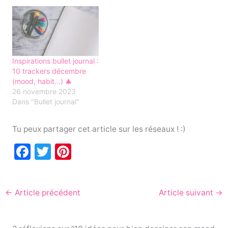
Inspirations bullet journal :
10 trackers décembre
(mood, habit…) 🎄
26 novembre 2023
Dans "Bullet journal"
Tu peux partager cet article sur les réseaux ! :)
F
T
Pi
a
w
nt
c
itt
er
←
Article précédent
Article suivant
→
e
er
e
b
st