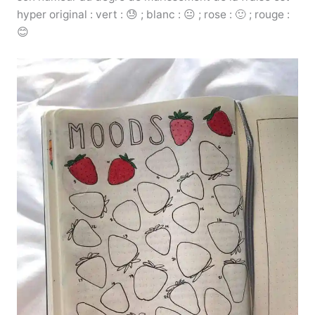
hyper original : vert : 😓 ; blanc : 😐 ; rose : 🙂 ; rouge :
😊