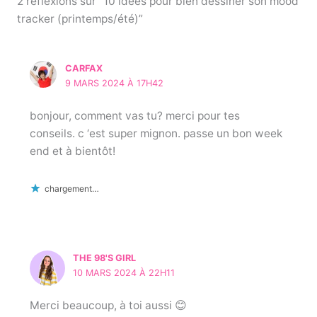
o
2 réflexions sur “10 idées pour bien dessiner son mood
tracker (printemps/été)”
o
k
CARFAX
9 MARS 2024 À 17H42
bonjour, comment vas tu? merci pour tes
conseils. c ‘est super mignon. passe un bon week
end et à bientôt!
chargement…
THE 98'S GIRL
10 MARS 2024 À 22H11
Merci beaucoup, à toi aussi 😊