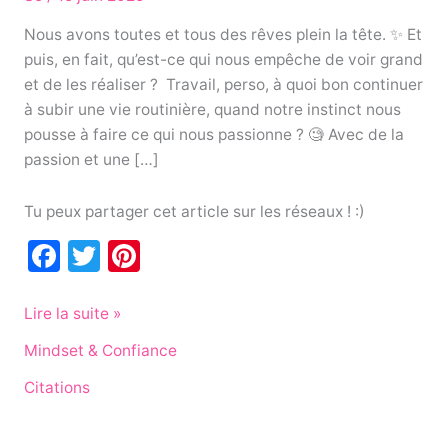
Nous avons toutes et tous des rêves plein la tête. ✨ Et
puis, en fait, qu’est-ce qui nous empêche de voir grand
et de les réaliser ? Travail, perso, à quoi bon continuer
à subir une vie routinière, quand notre instinct nous
pousse à faire ce qui nous passionne ? 🧐 Avec de la
passion et une […]
Tu peux partager cet article sur les réseaux ! :)
F
T
Pi
a
w
nt
c
itt
er
Lire la suite »
e
er
e
Mindset & Confiance
b
st
Citations
o
o