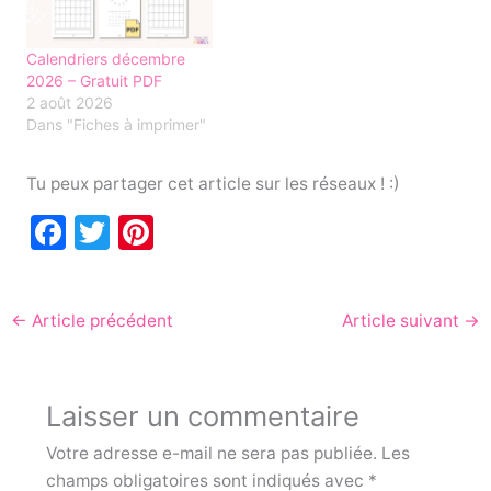
Calendriers décembre
2026 – Gratuit PDF
2 août 2026
Dans "Fiches à imprimer"
Tu peux partager cet article sur les réseaux ! :)
F
T
Pi
a
w
nt
c
itt
er
←
Article précédent
Article suivant
→
e
er
e
b
st
o
Laisser un commentaire
o
Votre adresse e-mail ne sera pas publiée.
Les
k
champs obligatoires sont indiqués avec
*