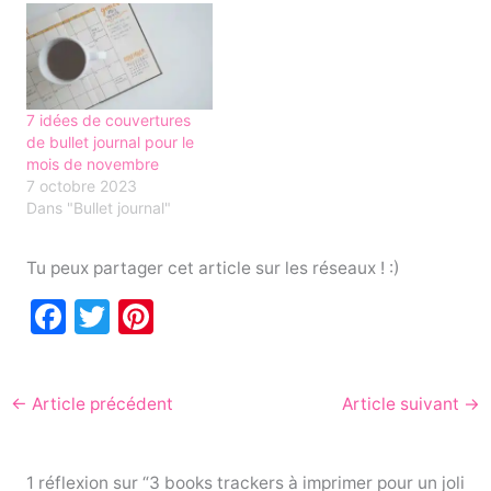
7 idées de couvertures
de bullet journal pour le
mois de novembre
7 octobre 2023
Dans "Bullet journal"
Tu peux partager cet article sur les réseaux ! :)
F
T
Pi
a
w
nt
c
itt
er
←
Article précédent
Article suivant
→
e
er
e
b
st
1 réflexion sur “3 books trackers à imprimer pour un joli