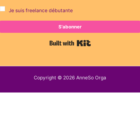
Je suis freelance débutante
S'abonner
Built with Kit
Copyright © 2026 AnneSo Orga
✕
Votre tempate Notion offert :
Organisation de la semaine
✕